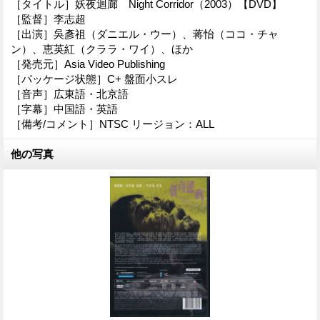
［タイトル］妖夜迴廊 Night Corridor（2003）【DVD】
［監督］李志超
［出演］吳彥祖（ダニエル・ウー）、蒋怡（ココ・チャ
ン）、恵英紅（クララ・ワイ）、ほか
［発売元］Asia Video Publishing
［パッケージ状態］C+ 盤面小スレ
［音声］広東語・北京語
［字幕］中国語・英語
［備考/コメント］NTSC リージョン：ALL
他の写真