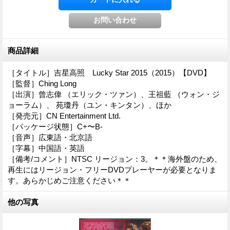
商品詳細
［タイトル］吉星高照 Lucky Star 2015（2015）【DVD】
［監督］Ching Long
［出演］曾志偉 （エリック・ツァン）、王祖藍 （ウォン・ジ
ョーラム）、 苑瓊丹（ユン・キンタン）、ほか
［発売元］CN Entertainment Ltd.
［パッケージ状態］C+〜B-
［音声］広東語・北京語
［字幕］中国語・英語
［備考/コメント］NTSC リージョン：3。＊＊海外盤のため、
再生にはリージョン・フリーDVDプレーヤーが必要となりま
す。あらかじめご注意ください＊＊
他の写真