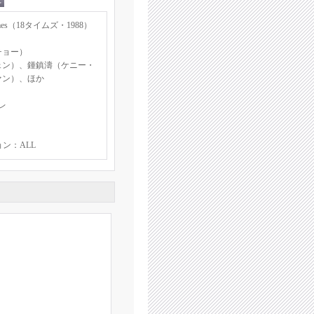
es（18タイムズ・1988）
チョー）
ェン）、鍾鎮濤（ケニー・
ァン）、ほか
レ
ョン：ALL