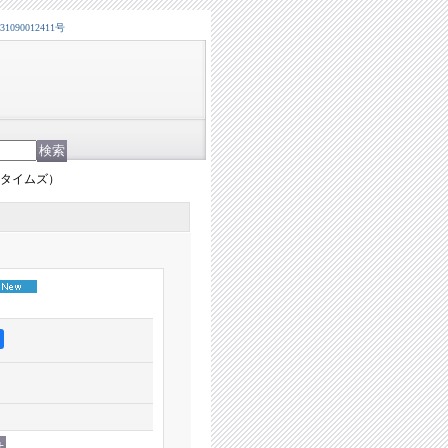
0012411号
8タイムズ）