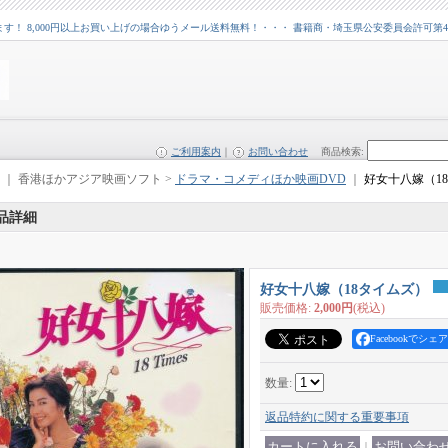
 8,000円以上お買い上げの場合ゆうメール送料無料！・・・ 書籍商・埼玉県公安委員会許可第43109
ご利用案内
｜
お問い合わせ
商品検索
:
｜ 香港ほかアジア映画ソフト >
ドラマ・コメディほか映画DVD
｜
好女十八嫁（1
品詳細
好女十八嫁（18タイムズ）
販売価格
:
2,000円
(税込)
Facebookでシェア
数量
:
返品特約に関する重要事項
｜