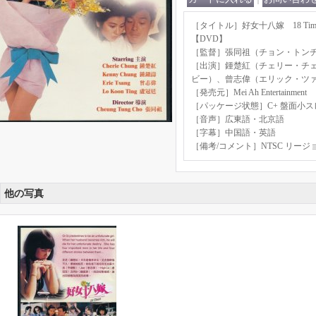
［タイトル］好女十八嫁 18 Tim
【DVD】
［監督］張同祖（チョン・トン
［出演］鍾楚紅（チェリー・チ
ビー）、曾志偉（エリック・ツ
［発売元］Mei Ah Entertainment
［パッケージ状態］C+ 盤面小ス
［音声］広東語・北京語
［字幕］中国語・英語
［備考/コメント］NTSC リージ
他の写真