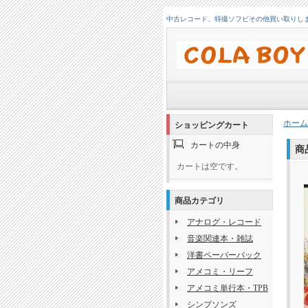
中古レコード、特撮ソフビその他買い取りします！
ホーム
ショッピングカート
カートの中身
商
カートは空です。
商品カテゴリ
アナログ・レコード
音楽関連本・雑誌
洋書ペーパーバック
アメコミ・リーフ
アメコミ単行本・TPB
シンプソンズ