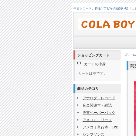
中古レコード、特撮ソフビその他買い取りします！
ホーム
ショッピングカート
カートの中身
商
カートは空です。
商品カテゴリ
アナログ・レコード
音楽関連本・雑誌
洋書ペーパーバック
アメコミ・リーフ
アメコミ単行本・TPB
シンプソンズ