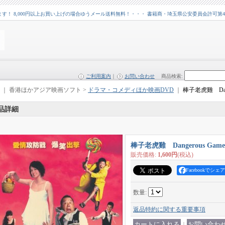
 8,000円以上お買い上げの場合ゆうメール送料無料！・・・ 書籍商・埼玉県公安委員会許可第43109
ご利用案内
｜
お問い合わせ
商品検索
:
｜ 香港ほかアジア映画ソフト >
ドラマ・コメディほか映画DVD
｜
棒子老虎雞 Dange
品詳細
棒子老虎雞 Dangerous Game
販売価格
:
1,600円
(税込)
Facebookでシェア
数量
:
返品特約に関する重要事項
｜