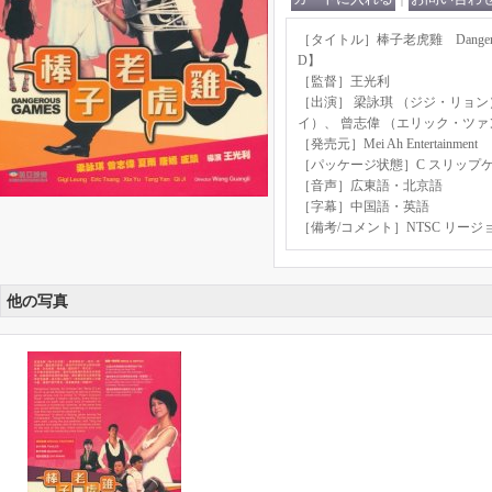
［タイトル］棒子老虎雞 Dangerou
D】
［監督］王光利
［出演］ 梁詠琪 （ジジ・リョン
イ）、 曾志偉 （エリック・ツ
［発売元］Mei Ah Entertainment
［パッケージ状態］C スリップ
［音声］広東語・北京語
［字幕］中国語・英語
［備考/コメント］NTSC リージ
他の写真