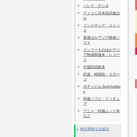
バンド・デシネ
アメコミ日本語訳版ほ
か
インドネシア・コミッ
ク
香港ほかアジア映画ソ
フト
クンフーものほかアジ
ア映画関連本・レコー
ド
中国語武術本
武道・格闘技・スポー
ツ
ボディビル Bodybuildin
g
特撮ソフビ・フィギュ
ア
アニメ・特撮ムック本
など
特定商取引法表示