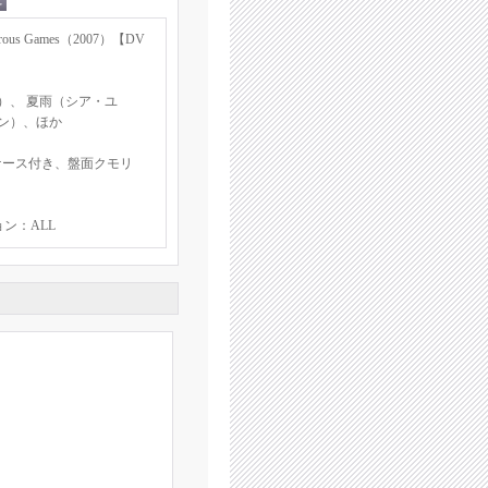
s Games（2007）【DV
）、 夏雨（シア・ユ
ァン）、ほか
ケース付き、盤面クモリ
ョン：ALL