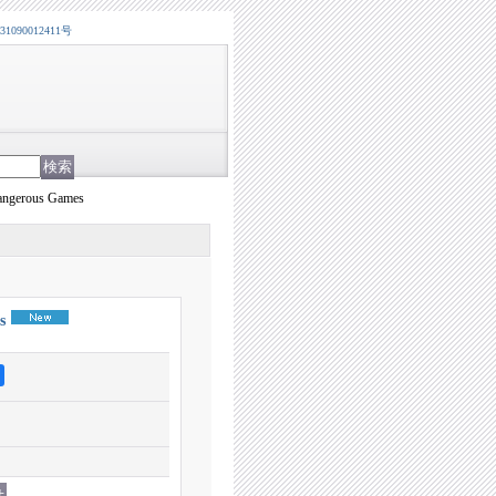
0012411号
rous Games
s