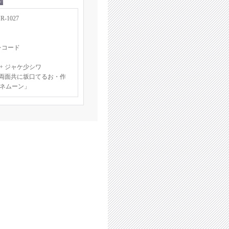
1027
レコード
+ ジャケ少シワ
 両面共に坂口てるお・作
ネムーン」