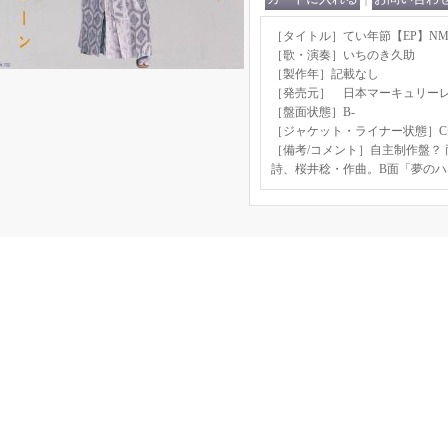
［タイトル］てい年節【EP】NMR-
［歌・演奏］いちのき久助
［製作年］記載なし
［発売元］ 日本マーキュリー
［盤面状態］B-
［ジャケット・ライナー状態］C
［備考/コメント］自主制作盤？
詩、桜井稔・作曲。B面「夢のハ