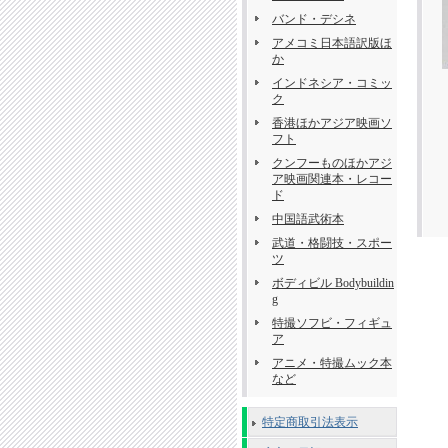
バンド・デシネ
アメコミ日本語訳版ほ
か
インドネシア・コミッ
ク
香港ほかアジア映画ソ
フト
クンフーものほかアジ
ア映画関連本・レコー
ド
中国語武術本
武道・格闘技・スポー
ツ
ボディビル Bodybuildin
g
特撮ソフビ・フィギュ
ア
アニメ・特撮ムック本
など
特定商取引法表示