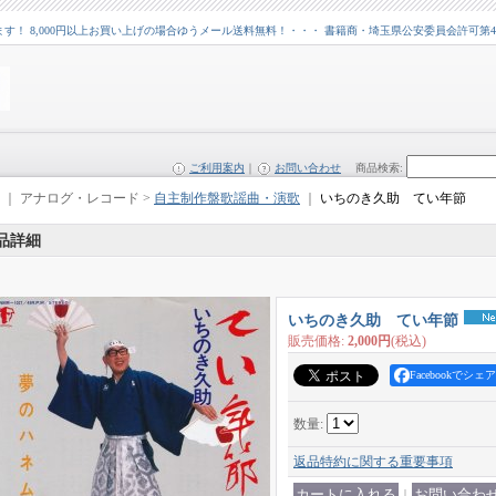
 8,000円以上お買い上げの場合ゆうメール送料無料！・・・ 書籍商・埼玉県公安委員会許可第43109
ご利用案内
｜
お問い合わせ
商品検索
:
｜ アナログ・レコード >
自主制作盤歌謡曲・演歌
｜
いちのき久助 てい年節
品詳細
いちのき久助 てい年節
販売価格
:
2,000円
(税込)
Facebookでシェア
数量
:
返品特約に関する重要事項
｜