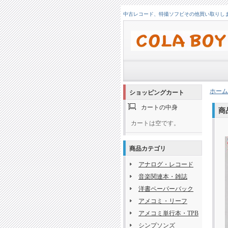
中古レコード、特撮ソフビその他買い取りします！
ホーム
ショッピングカート
カートの中身
商
カートは空です。
商品カテゴリ
アナログ・レコード
音楽関連本・雑誌
洋書ペーパーバック
アメコミ・リーフ
アメコミ単行本・TPB
シンプソンズ