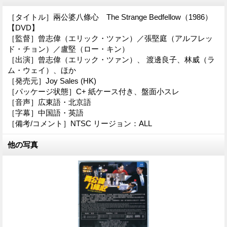
［タイトル］兩公婆八條心 The Strange Bedfellow（1986）
【DVD】
［監督］曾志偉（エリック・ツァン）／張堅庭（アルフレッ
ド・チョン）／盧堅（ロー・キン）
［出演］曾志偉（エリック・ツァン）、 渡邊良子、林威（ラ
ム・ウェイ）、ほか
［発売元］Joy Sales (HK)
［パッケージ状態］C+ 紙ケース付き、盤面小スレ
［音声］広東語・北京語
［字幕］中国語・英語
［備考/コメント］NTSC リージョン：ALL
他の写真