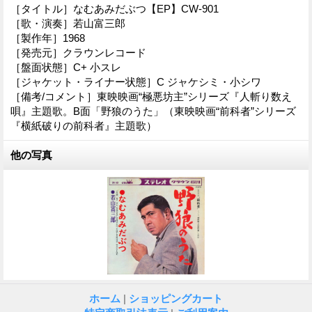
［タイトル］なむあみだぶつ【EP】CW-901
［歌・演奏］若山富三郎
［製作年］1968
［発売元］クラウンレコード
［盤面状態］C+ 小スレ
［ジャケット・ライナー状態］C ジャケシミ・小シワ
［備考/コメント］東映映画“極悪坊主”シリーズ『人斬り数え
唄』主題歌。B面「野狼のうた」（東映映画“前科者”シリーズ
『横紙破りの前科者』主題歌）
他の写真
ホーム
|
ショッピングカート