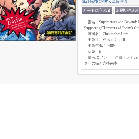
返品特約に関する重要事項
｜
［書名］Superheroes and Beyond: Ho
Supporting Characters of Today's Co
［著者名］Christopher Hart
［出版社］Watson-Guptill
［出版年/版］2009
［状態］B-
［備考/コメント］洋書ソフトカ
ターの描き方指南本