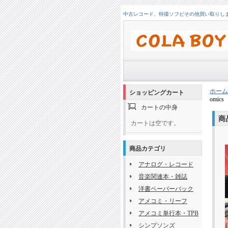
中古レコード、特撮ソフビその他買い取りします！
ホーム
ショッピングカート
omics
カートの中身
商
カートは空です。
商品カテゴリ
アナログ・レコード
音楽関連本・雑誌
洋書ペーパーバック
アメコミ・リーフ
アメコミ単行本・TPB
シンプソンズ