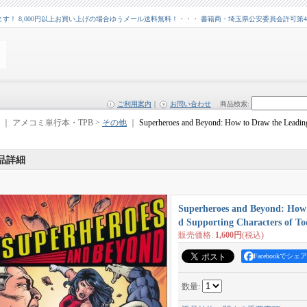
 8,000円以上お買い上げの場合ゆうメール送料無料！・・・ 書籍商・埼玉県公安委員会許可第43109
ご利用案内
｜
お問い合わせ
商品検索
:
｜ アメコミ単行本・TPB >
その他
｜
Superheroes and Beyond: How to Draw the Leading
品詳細
Superheroes and Beyond: How 
d Supporting Characters of To
販売価格
:
1,600円
(税込)
Facebookでシェア
数量
: