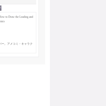
w to Draw the Leading and
mics
バー。アメコミ・キャラク