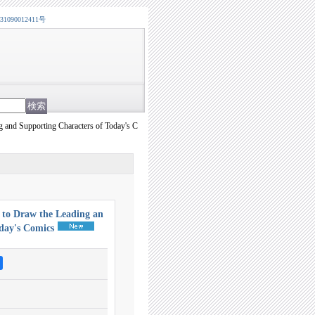
0012411号
 and Supporting Characters of Today's C
to Draw the Leading an
day's Comics