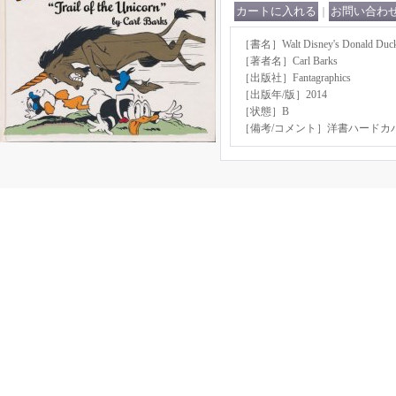
｜
［書名］Walt Disney's Donald Duck: 
［著者名］Carl Barks
［出版社］Fantagraphics
［出版年/版］2014
［状態］B
［備考/コメント］洋書ハードカ