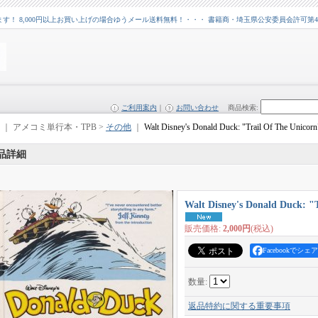
 8,000円以上お買い上げの場合ゆうメール送料無料！・・・ 書籍商・埼玉県公安委員会許可第43109
ご利用案内
｜
お問い合わせ
商品検索
:
｜ アメコミ単行本・TPB >
その他
｜
Walt Disney's Donald Duck: "Trail Of The Unicorn
品詳細
Walt Disney's Donald Duck: "
販売価格
:
2,000円
(税込)
Facebookでシェア
数量
:
返品特約に関する重要事項