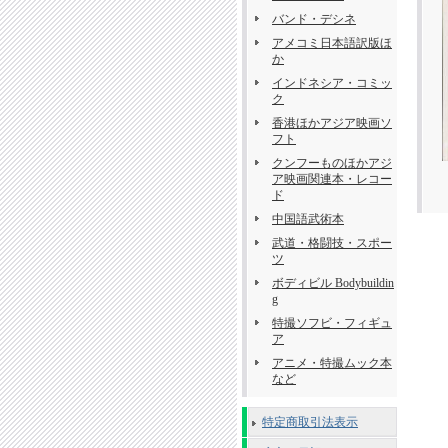
バンド・デシネ
アメコミ日本語訳版ほ
か
インドネシア・コミッ
ク
香港ほかアジア映画ソ
フト
クンフーものほかアジ
ア映画関連本・レコー
ド
中国語武術本
武道・格闘技・スポー
ツ
ボディビル Bodybuildin
g
特撮ソフビ・フィギュ
ア
アニメ・特撮ムック本
など
特定商取引法表示