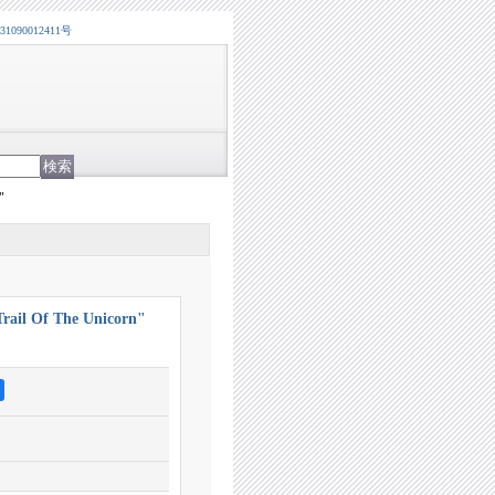
0012411号
"
Trail Of The Unicorn"