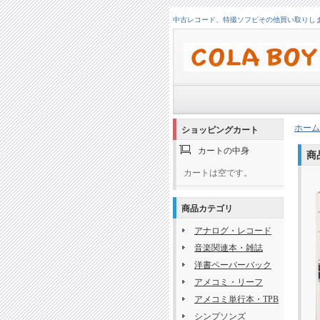
中古レコード、特撮ソフビその他買い取りします！
ホーム
ショッピングカート
カートの中身
商
カートは空です。
商品カテゴリ
アナログ・レコード
音楽関連本・雑誌
洋書ペーパーバック
アメコミ・リーフ
アメコミ単行本・TPB
シンプソンズ