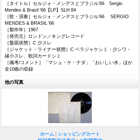
［タイトル］セルジォ・メンデスとブラジル'66 Sergio
Mendes & Brasil '66【LP】SLH 84
［歌・演奏］セルジォ・メンデスとブラジル'66 SERGIO
MENDES & BRASIL '66
［製作年］1967
［発売元］ロンドン／キングレコード
［盤面状態］C 少スレ
［ジャケット・ライナー状態］C ペラジャケシミ・少シワ・
縁小スレ、歌詞カードシミ
［備考/コメント］「マシュ・ケ・ナダ」「おいしい水」ほか
全10曲の収録
他の写真
ホーム
|
ショッピングカート