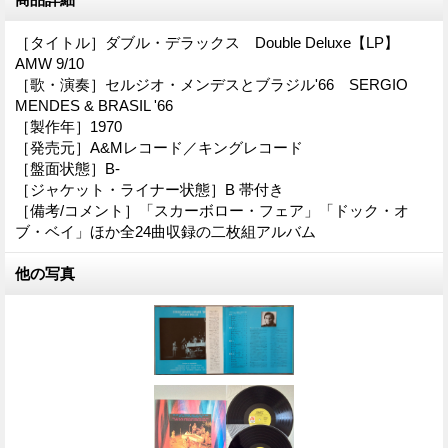
［タイトル］ダブル・デラックス Double Deluxe【LP】
AMW 9/10
［歌・演奏］セルジオ・メンデスとブラジル'66 SERGIO
MENDES & BRASIL '66
［製作年］1970
［発売元］A&Mレコード／キングレコード
［盤面状態］B-
［ジャケット・ライナー状態］B 帯付き
［備考/コメント］「スカーボロー・フェア」「ドック・オ
ブ・ベイ」ほか全24曲収録の二枚組アルバム
他の写真