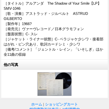
［タイトル］アルアンダ The Shadow of Your Smile【LP】
SMV-1046
［歌・演奏］アストラッド・ジルベルト ASTRUD
GILBERTO
［製作年］1966?
［発売元］ヴァーヴレコード／日本グラモフォン
［盤面状態］C- スレ
［ジャケット・ライナー状態］C- ペラジャケ少シワ・接着部
はがれ・ピン穴あり、歌詞カードシミ・少シワ
［備考/コメント］「ジェントル・レイン」「いそしぎ」ほか
全11曲の収録
他の写真
ホーム
|
ショッピングカート