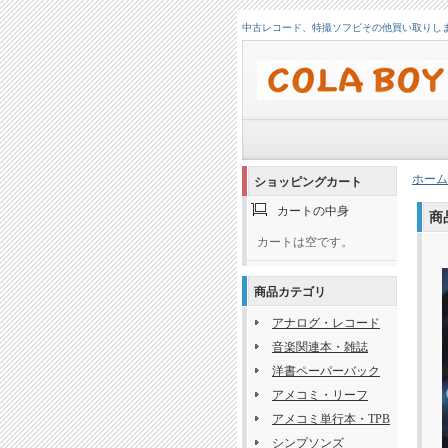
中古レコード、特撮ソフビその他買い取りします！
ホーム
ショッピングカート
カートの中身
商
カートは空です。
商品カテゴリ
アナログ・レコード
音楽関連本・雑誌
洋書ペーパーバック
アメコミ・リーフ
アメコミ単行本・TPB
シンプソンズ