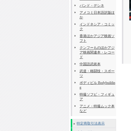
バンド・デシネ
アメコミ日本語訳版ほ
か
インドネシア・コミッ
ク
香港ほかアジア映画ソ
フト
クンフーものほかアジ
ア映画関連本・レコー
ド
中国語武術本
武道・格闘技・スポー
ツ
ボディビル Bodybuildin
g
特撮ソフビ・フィギュ
ア
アニメ・特撮ムック本
など
特定商取引法表示