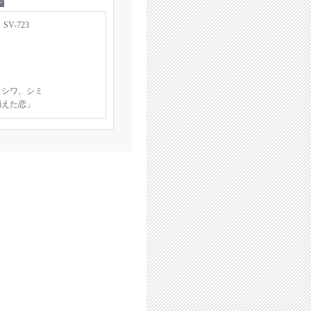
V-723
 シワ、シミ
消えた恋」