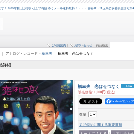
 8,000円以上お買い上げの場合ゆうメール送料無料！・・・ 書籍商・埼玉県公安委員会許可第43109
ご利用案内
｜
お問い合わせ
商品検索
:
｜ アナログ・レコード >
橋幸夫
｜
橋幸夫 恋はせつなく
品詳細
橋幸夫 恋はせつなく
販売価格
:
1,000円
(税込)
Facebookでシェア
数量
:
返品特約に関する重要事項
｜