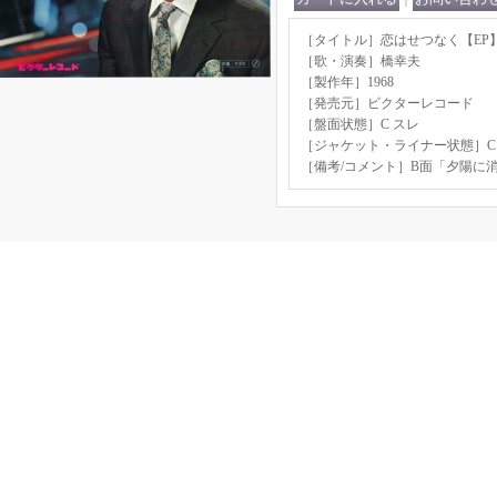
［タイトル］恋はせつなく【EP】S
［歌・演奏］橋幸夫
［製作年］1968
［発売元］ビクターレコード
［盤面状態］C スレ
［ジャケット・ライナー状態］C
［備考/コメント］B面「夕陽に