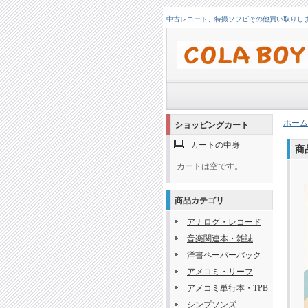
中古レコード、特撮ソフビその他買い取りします！
ホーム
ショッピングカート
カートの中身
商
カートは空です。
商品カテゴリ
アナログ・レコード
音楽関連本・雑誌
洋書ペーパーバック
アメコミ・リーフ
アメコミ単行本・TPB
シンプソンズ