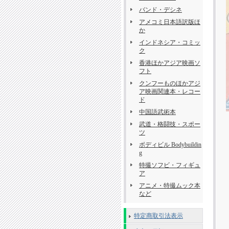
バンド・デシネ
アメコミ日本語訳版ほ
か
インドネシア・コミッ
ク
香港ほかアジア映画ソ
フト
クンフーものほかアジ
ア映画関連本・レコー
ド
中国語武術本
武道・格闘技・スポー
ツ
ボディビル Bodybuildin
g
特撮ソフビ・フィギュ
ア
アニメ・特撮ムック本
など
特定商取引法表示