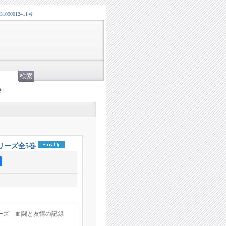
0012411号
巻
リーズ全5巻
ーズ 血闘と友情の記録