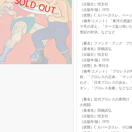
［出版社］恒文社
［出版年/版］1970
［状態］C カバー少スレ、ペー
［備考/コメント］「東洋の虎誕
ラ手の冴え」「テーズ返り咲い
世紀の対決」などなど
［書名］ファンズ・ブック プ
［著者名］田鶴浜弘
［出版社］恒文社
［出版年/版］1970
［状態］B- 帯付き
［備考/コメント］「プロレスの
前」「プロレスの正体」「マット
わざ」「日本プロレスの歩み」
オン」「プロレス名鑑」などな
［書名］近代プロレスの夜明け
の死闘
［著者名］田鶴浜弘
［出版社］恒文社
［出版年/版］1970
［状態］C カバー少スレ、小口