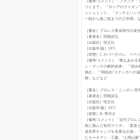
［備考/コメント］「フランク・
つくまで」「“ロシアのライオン
ンシュミット」「ゴッチとハッ
一戦から第二戦までの三年間」
［書名］プロレス黄金時代の栄
［著者名］田鶴浜弘
［出版社］恒文社
［出版年/版］1971
［状態］C カバー少スレ、ペー
［備考/コメント］「燃えあがる
ン・マッチの劇的由来」「“絞め
独占」「“胴絞め”ステッカーの
脚」などなど
［書名］プロレス・ニッポン 世
［著者名］田鶴浜弘
［出版社］恒文社
［出版年/版］1971
［状態］B- 帯付き
［備考/コメント］「近代プロレ
座に挑んだ初代マツダ」「柔道
道世界チャンプを名乗る正体」
たち〜キマン・工藤、“人間山脈