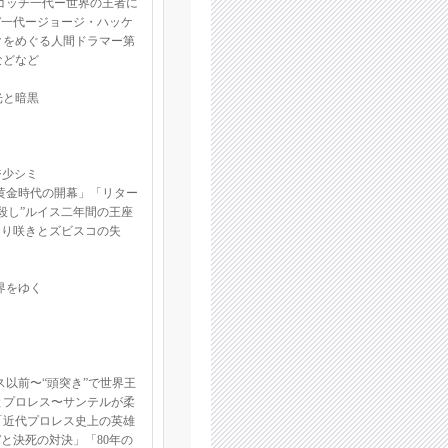
ゴッチ一代ー世界の王者に
”一代ージョージ・ハッケ
クをめぐる人間ドラマー第
などなど
光と暗黒
ジ少シミ
黄金時代の開幕」「リター
殺し”ルイス二年間の王座
返り咲きとズビスコの失
界をゆく
ス以前〜“頭突き”で世界王
とプロレス〜サンテルが柔
「近代プロレス史上の英雄
”と決死の対決」「80年の