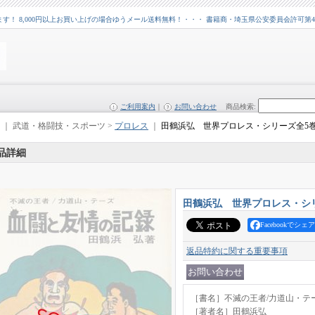
 8,000円以上お買い上げの場合ゆうメール送料無料！・・・ 書籍商・埼玉県公安委員会許可第43109
ご利用案内
｜
お問い合わせ
商品検索
:
｜ 武道・格闘技・スポーツ >
プロレス
｜
田鶴浜弘 世界プロレス・シリーズ全5
品詳細
田鶴浜弘 世界プロレス・シ
Facebookでシェア
返品特約に関する重要事項
［書名］不滅の王者/力道山・テ
［著者名］田鶴浜弘