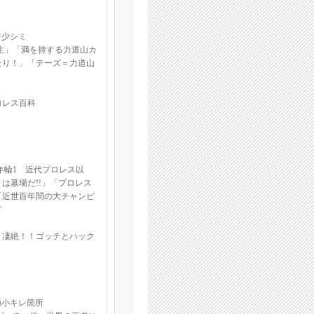
ジ少シミ
生」「満を持する力道山カ
たり！」「テーズ＝力道山
ロレス百科
年輪1 近代プロレス以
は墓場だ!!」「プロレス
「近世百年間の大チャンピ
ど
 凄絶！！ゴッチとハック
極小キレ箇所