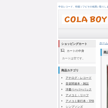
中古レコード、特撮ソフビその他買い取りします！
ホーム
ショッピングカート
カートの中身
商
カートは空です。
商品カテゴリ
アナログ・レコード
音楽関連本・雑誌
洋書ペーパーバック
アメコミ・リーフ
アメコミ単行本・TPB
シンプソンズ