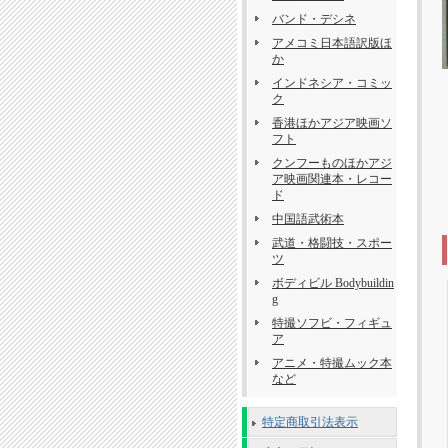
バンド・デシネ
アメコミ日本語訳版ほ
か
インドネシア・コミッ
ク
香港ほかアジア映画ソ
フト
クンフーものほかアジ
ア映画関連本・レコー
ド
中国語武術本
武道・格闘技・スポー
ツ
ボディビル Bodybuildin
g
特撮ソフビ・フィギュ
ア
アニメ・特撮ムック本
など
特定商取引法表示