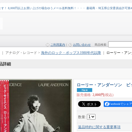
 8,000円以上お買い上げの場合ゆうメール送料無料！・・・ 書籍商・埼玉県公安委員会許可第43109
ご利用案内
｜
お問い合わせ
商品検索
:
｜ アナログ・レコード >
海外のロック・ポップス1980年代以降
｜
ローリー・アン
品詳細
ローリー・アンダーソン ビ
販売価格
:
2,000円
(税込)
Facebookでシェア
数量
:
返品特約に関する重要事項