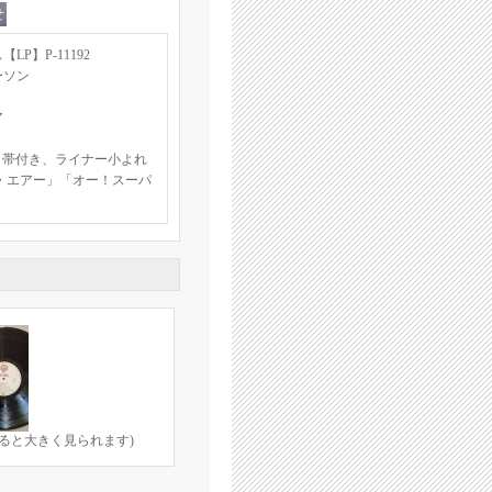
P】P-11192
ーソン
ア
 帯付き、ライナー小よれ
・エアー」「オー！スーパ
ると大きく見られます)