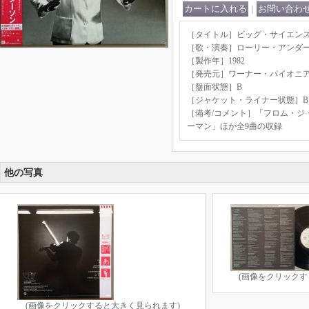
｜
［タイトル］ビッグ・サイエンス【L
［歌・演奏］ローリー・アンダ
［製作年］1982
［発売元］ワーナー・パイオニ
［盤面状態］B
［ジャケット・ライナー状態］B
［備考/コメント］「フロム・ジ
ーマン」ほか全9曲の収録
他の写真
(画像をクリックす
(画像をクリックすると大きく見られます)