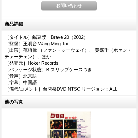
商品詳細
［タイトル］鹹豆漿 Brave 20（2002）
［監督］王明台 Wang Ming-Toi
［出演］范植偉 （ファン・ジーウェイ）、 黄嘉千（ホァン・
チァーチェン）、ほか
［発売元］Hoker Records
［パッケージ状態］B スリップケースつき
［音声］北京語
［字幕］中国語
［備考/コメント］台湾盤DVD NTSC リージョン：ALL
他の写真