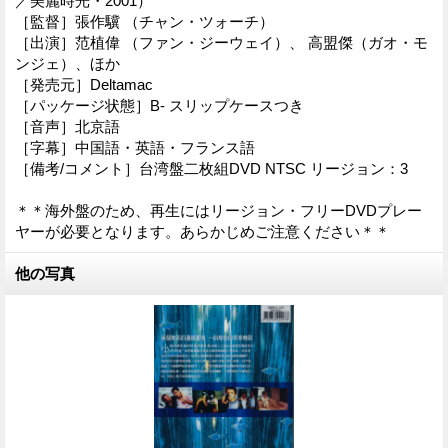
／美麗時光・2001）
［監督］張作驥 （チャン・ツォーチ）
［出演］范植偉 （ファン・ジーウェイ）、 高盟傑（ガオ・モ
ンジェ）、ほか
［発売元］Deltamac
［パッケージ状態］B- スリップケースつき
［音声］北京語
［字幕］中国語・英語・フランス語
［備考/コメント］台湾盤二枚組DVD NTSC リージョン：3
＊＊海外盤のため、再生にはリージョン・フリーDVDプレー
ヤーが必要となります。あらかじめご注意ください＊＊
他の写真