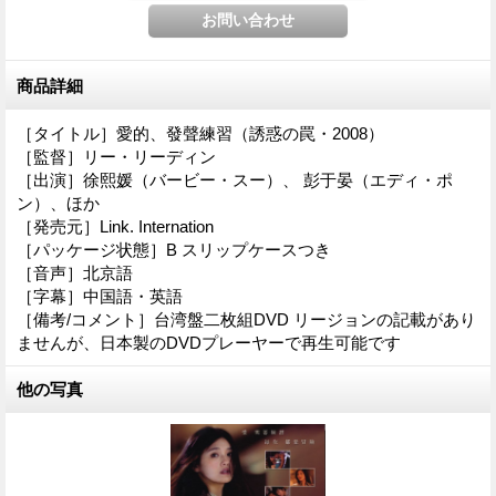
商品詳細
［タイトル］愛的、發聲練習（誘惑の罠・2008）
［監督］リー・リーディン
［出演］徐熙媛（バービー・スー）、 彭于晏（エディ・ポ
ン）、ほか
［発売元］Link. Internation
［パッケージ状態］B スリップケースつき
［音声］北京語
［字幕］中国語・英語
［備考/コメント］台湾盤二枚組DVD リージョンの記載があり
ませんが、日本製のDVDプレーヤーで再生可能です
他の写真