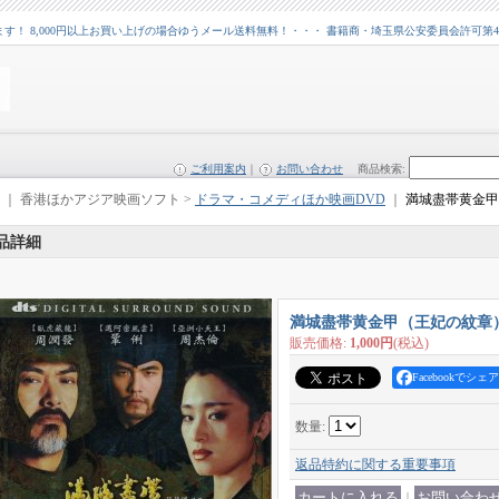
 8,000円以上お買い上げの場合ゆうメール送料無料！・・・ 書籍商・埼玉県公安委員会許可第43109
ご利用案内
｜
お問い合わせ
商品検索
:
｜ 香港ほかアジア映画ソフト >
ドラマ・コメディほか映画DVD
｜
満城盡帯黄金甲
品詳細
満城盡帯黄金甲（王妃の紋章
販売価格
:
1,000円
(税込)
Facebookでシェア
数量
:
返品特約に関する重要事項
｜