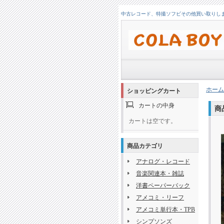
中古レコード、特撮ソフビその他買い取りします！
ホーム
ショッピングカート
カートの中身
商
カートは空です。
商品カテゴリ
アナログ・レコード
音楽関連本・雑誌
洋書ペーパーバック
アメコミ・リーフ
アメコミ単行本・TPB
シンプソンズ