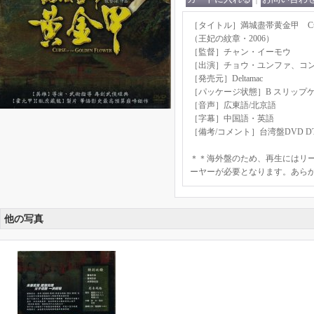
［タイトル］満城盡帯黄金甲 Curse of 
（王妃の紋章・2006）
［監督］チャン・イーモウ
［出演］チョウ・ユンファ、コ
［発売元］Deltamac
［パッケージ状態］B スリップ
［音声］広東語/北京語
［字幕］中国語・英語
［備考/コメント］台湾盤DVD DT
＊＊海外盤のため、再生にはリー
ーヤーが必要となります。あら
他の写真