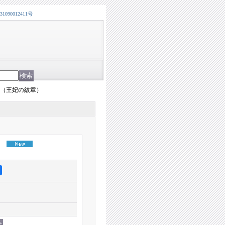
0012411号
（王妃の紋章）
）