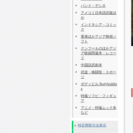
バンド・デシネ
アメコミ日本語訳版ほ
か
インドネシア・コミッ
ク
香港ほかアジア映画ソ
フト
クンフーものほかアジ
ア映画関連本・レコー
ド
中国語武術本
武道・格闘技・スポー
ツ
ボディビル Bodybuildin
g
特撮ソフビ・フィギュ
ア
アニメ・特撮ムック本
など
特定商取引法表示