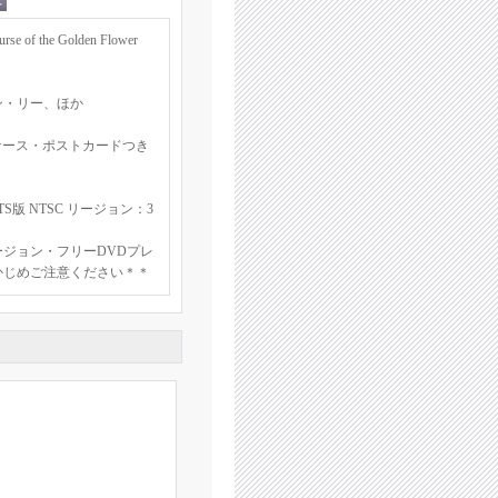
the Golden Flower
ン・リー、ほか
ケース・ポストカードつき
S版 NTSC リージョン：3
ジョン・フリーDVDプレ
かじめご注意ください＊＊