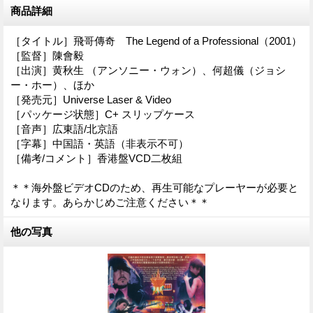
商品詳細
［タイトル］飛哥傳奇 The Legend of a Professional（2001）
［監督］陳會毅
［出演］黄秋生 （アンソニー・ウォン）、何超儀（ジョシ
ー・ホー）、ほか
［発売元］Universe Laser & Video
［パッケージ状態］C+ スリップケース
［音声］広東語/北京語
［字幕］中国語・英語（非表示不可）
［備考/コメント］香港盤VCD二枚組
＊＊海外盤ビデオCDのため、再生可能なプレーヤーが必要と
なります。あらかじめご注意ください＊＊
他の写真