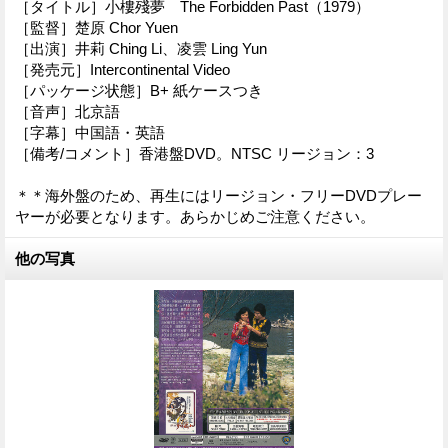
［タイトル］小樓殘夢 The Forbidden Past（1979）
［監督］楚原 Chor Yuen
［出演］井莉 Ching Li、凌雲 Ling Yun
［発売元］Intercontinental Video
［パッケージ状態］B+ 紙ケースつき
［音声］北京語
［字幕］中国語・英語
［備考/コメント］香港盤DVD。NTSC リージョン：3
＊＊海外盤のため、再生にはリージョン・フリーDVDプレー
ヤーが必要となります。あらかじめご注意ください。
他の写真