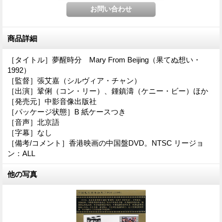
商品詳細
［タイトル］夢醒時分 Mary From Beijing（果てぬ想い・
1992）
［監督］張艾嘉（シルヴィア・チャン）
［出演］鞏俐（コン・リー）、鍾鎮濤（ケニー・ビー）ほか
［発売元］中影音像出版社
［パッケージ状態］B 紙ケースつき
［音声］北京語
［字幕］なし
［備考/コメント］香港映画の中国盤DVD。NTSC リージョ
ン：ALL
他の写真