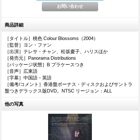
商品詳細
［タイトル］桃色 Colour Blossoms（2004）
［監督］ヨン・ファン
［出演］テレサ・チャン、松坂慶子、ハリスほか
［発売元］Panorama Distributions
［パッケージ状態］B プラケースつき
［音声］広東語
［字幕］中国語・英語
［備考/コメント］香港盤ボーナス・ディスクおよびサントラ
盤つきデラックス版DVD。NTSC リージョン：ALL
他の写真