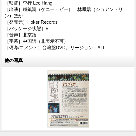
［監督］李行 Lee Hang
［出演］鍾鎮濤（ケニー・ビー）、林鳳嬌（ジョアン・リ
ン）ほか
［発売元］Hoker Records
［パッケージ状態］B
［音声］北京語
［字幕］中国語（非表示不可）
［備考/コメント］台湾盤DVD。リージョン：ALL
他の写真