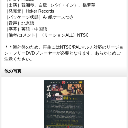
［出演］韓湘琴、白鷹 （パイ・イン）、楊夢華
［発売元］Hoker Records
［パッケージ状態］A- 紙ケースつき
［音声］北京語
［字幕］英語・中国語
［備考/コメント］〈リージョンALL〉NTSC
＊＊海外盤のため、再生にはNTSC/PALマルチ対応のリージョ
ン・フリーDVDプレーヤーが必要となります。あらかじめご
注意ください。
他の写真