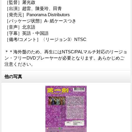
［監督］屠光啟
［出演］趙雷、陳曼玲、田青
［発売元］Panorama Distributors
［パッケージ状態］A- 紙ケースつき
［音声］北京語
［字幕］英語・中国語
［備考/コメント］〈リージョン3〉NTSC
＊＊海外盤のため、再生にはNTSC/PALマルチ対応のリージョ
ン・フリーDVDプレーヤーが必要となります。あらかじめご
注意ください。
他の写真