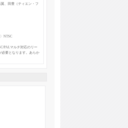
張翼、田豊（ティエン・フ
〉NTSC
C/PALマルチ対応のリー
が必要となります。あらか