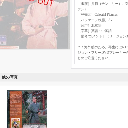
［出演］井莉（チン・リー）、
ァン）
［発売元］Celestial Pictures
［パッケージ状態］A-
［音声］北京語
［字幕］英語・中国語
［備考/コメント］〈リージョン3
＊＊海外盤のため、再生にはNTS
ジョン・フリーDVDプレーヤー
じめご注意ください。
他の写真