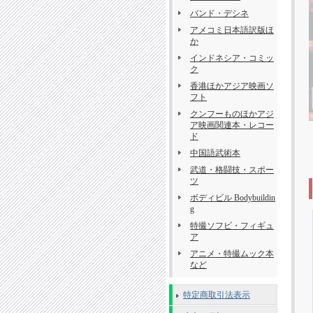
バンド・デシネ
アメコミ日本語訳版ほ
か
インドネシア・コミッ
ク
香港ほかアジア映画ソ
フト
クンフーものほかアジ
ア映画関連本・レコー
ド
中国語武術本
武道・格闘技・スポー
ツ
ボディビル Bodybuildin
g
特撮ソフビ・フィギュ
ア
アニメ・特撮ムック本
など
特定商取引法表示