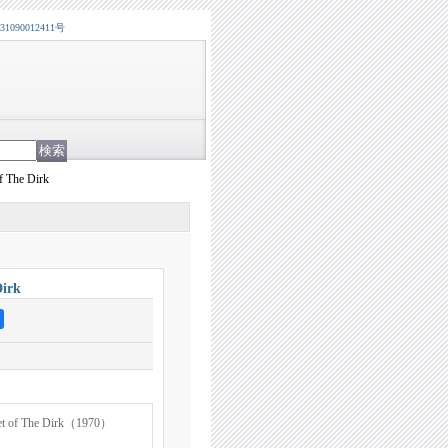
0012411号
The Dirk
irk
f The Dirk（1970）