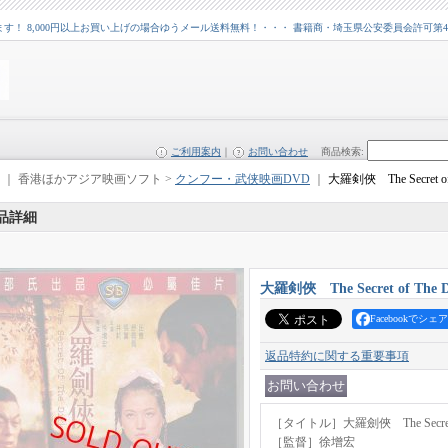
 8,000円以上お買い上げの場合ゆうメール送料無料！・・・ 書籍商・埼玉県公安委員会許可第43109
ご利用案内
｜
お問い合わせ
商品検索
:
｜ 香港ほかアジア映画ソフト >
クンフー・武侠映画DVD
｜
大羅剣俠 The Secret of 
品詳細
大羅剣俠 The Secret of The D
Facebookでシェア
返品特約に関する重要事項
［タイトル］大羅劍俠 The Secret o
［監督］徐增宏