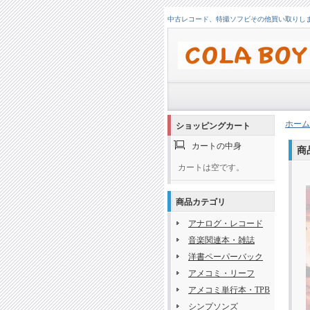
中古レコード、特撮ソフビその他買い取りします！
ホーム
ショッピングカート
カートの中身
商
カートは空です。
商品カテゴリ
アナログ・レコード
音楽関連本・雑誌
洋書ペーパーバック
アメコミ・リーフ
アメコミ単行本・TPB
シンプソンズ