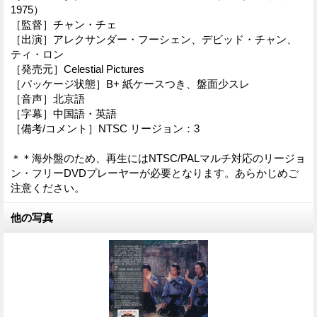
1975）
［監督］チャン・チェ
［出演］アレクサンダー・フーシェン、デビッド・チャン、
ティ・ロン
［発売元］Celestial Pictures
［パッケージ状態］B+ 紙ケースつき、盤面少スレ
［音声］北京語
［字幕］中国語・英語
［備考/コメント］NTSC リージョン：3
＊＊海外盤のため、再生にはNTSC/PALマルチ対応のリージョ
ン・フリーDVDプレーヤーが必要となります。あらかじめご
注意ください。
他の写真