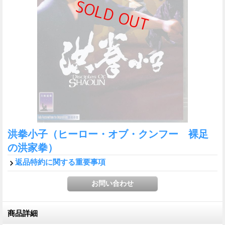
洪拳小子（ヒーロー・オブ・クンフー 裸足
の洪家拳）
返品特約に関する重要事項
商品詳細