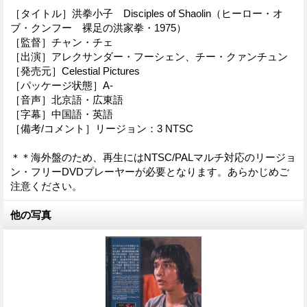
［タイトル］洪拳小子 Disciples of Shaolin（ヒーロー・オ
ブ・クンフー 裸足の洪家拳・1975）
［監督］チャン・チェ
［出演］アレクサンダー・フーシェン、チー・クァンチュン
［発売元］Celestial Pictures
［パッケージ状態］A-
［音声］北京語・広東語
［字幕］中国語・英語
［備考/コメント］リージョン：3 NTSC
＊＊海外盤のため、再生にはNTSC/PALマルチ対応のリージョ
ン・フリーDVDプレーヤーが必要となります。あらかじめご
注意ください。
他の写真