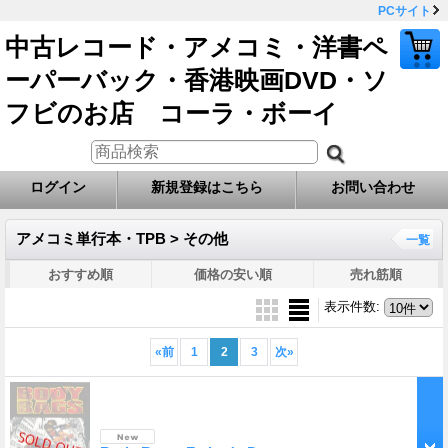
PCサイト
中古レコード・アメコミ・洋書ペ
ーパーバック・香港映画DVD・ソ
フビのお店 コーラ・ボーイ
ログイン
新規登録はこちら
お問い合わせ
アメコミ単行本・TPB > その他
一覧
おすすめ順
価格の安い順
売れ筋順
表示件数
:
«
前
1
2
3
次
»