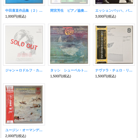
中田喜直作品集（２） 日本歌曲全集１６
間宮芳生 ピアノ協奏曲第2番／ピアノ・ソナタ第2番
エッシェンバッハ、バルトークを弾く
1,000円
(税込)
3,000円
(税込)
ジャン＝ロドルフ・カルス ウェーベルン ピアノのための変奏曲 作品27 ほか
タッシ シューベルト ピアノ五重奏曲 鱒
ナヴァラ・チェロ・リサイタル 白鳥
1,500円
(税込)
1,500円
(税込)
ユージン・オーマンディ指揮／フィラデルフィア管弦楽団 ピアノ協奏曲『黄河』
2,000円
(税込)